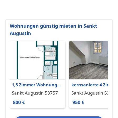
Wohnungen günstig mieten in Sankt
Augustin
1,5 Zimmer Wohnung
kernsanierte 4 Zimme
zu Vermieten
Wohnung sofort
Sankt Augustin 53757
Sankt Augustin 53757
bezeugfrei
800 €
950 €