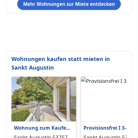
Mehr Wohnungen zur Miete entdecken
Wohnungen kaufen statt mieten in
Sankt Augustin
Wohnung zum Kaufen
Provisionsfrei I 3-
in Sankt Augustin
Zimmer-Kapitalanlage
Sankt Augustin 53757
Sankt Augustin 53757